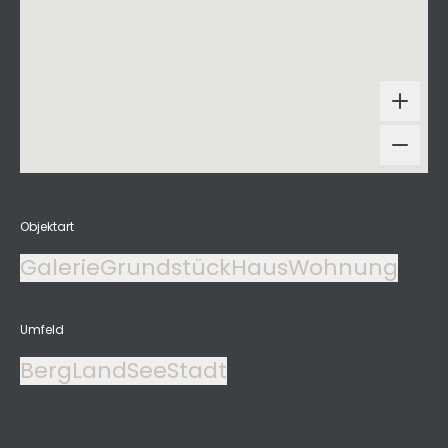
Objektart
Galerie
Grundstück
Haus
Wohnung
Umfeld
Berg
Land
See
Stadt