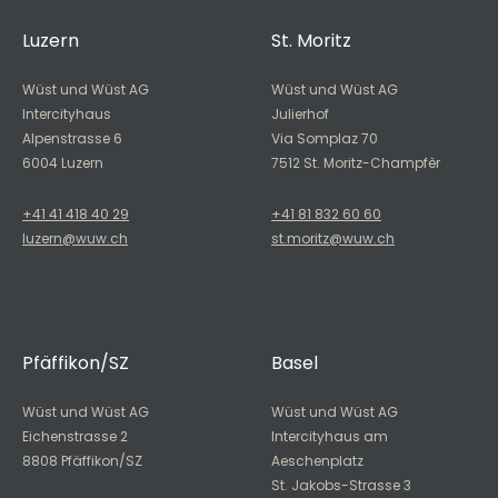
Luzern
St. Moritz
Wüst und Wüst AG
Wüst und Wüst AG
Intercityhaus
Julierhof
Alpenstrasse 6
Via Somplaz 70
6004 Luzern
7512 St. Moritz-Champfèr
+41 41 418 40 29
+41 81 832 60 60
luzern@wuw.ch
st.moritz@wuw.ch
Pfäffikon/SZ
Basel
Wüst und Wüst AG
Wüst und Wüst AG
Eichenstrasse 2
Intercityhaus am
8808 Pfäffikon/SZ
Aeschenplatz
St. Jakobs-Strasse 3