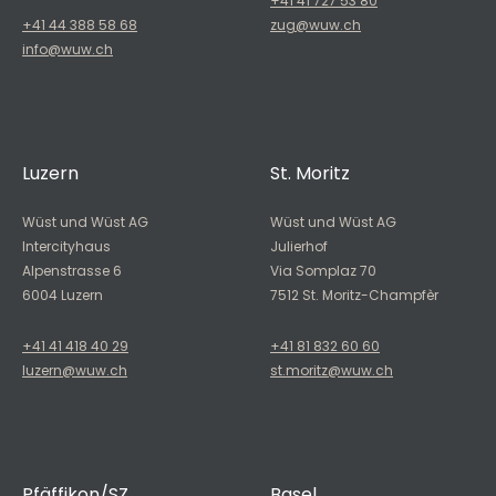
+41 41 727 53 80
+41 44 388 58 68
zug@wuw.ch
info@wuw.ch
Luzern
St. Moritz
Wüst und Wüst AG
Wüst und Wüst AG
Intercityhaus
Julierhof
Alpenstrasse 6
Via Somplaz 70
6004 Luzern
7512 St. Moritz-Champfèr
+41 41 418 40 29
+41 81 832 60 60
luzern@wuw.ch
st.moritz@wuw.ch
Pfäffikon/SZ
Basel