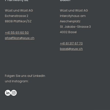
Wüst und Wüst AG
Wüst und Wüst AG
Eichenstrasse 2
Intercityhaus am
8808 Pfäffikon/SZ
Aeschenplatz
St. Jakobs-Strasse 3
4002 Basel
+41 55 611 60 50
pfaeffikon@wuw.ch
+41 61 317 67 70
basel@wuw.ch
Folgen Sie uns auf LinkedIn
und Instagram: