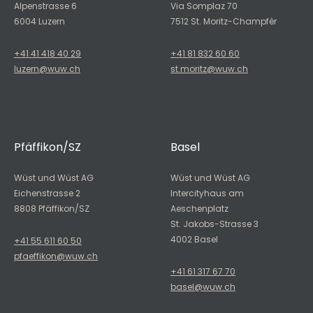
Alpenstrasse 6
Via Somplaz 70
6004 Luzern
7512 St. Moritz-Champfèr
+41 41 418 40 29
+41 81 832 60 60
luzern@wuw.ch
st.moritz@wuw.ch
Pfäffikon/SZ
Basel
Wüst und Wüst AG
Wüst und Wüst AG
Eichenstrasse 2
Intercityhaus am
8808 Pfäffikon/SZ
Aeschenplatz
St. Jakobs-Strasse 3
4002 Basel
+41 55 611 60 50
pfaeffikon@wuw.ch
+41 61 317 67 70
basel@wuw.ch