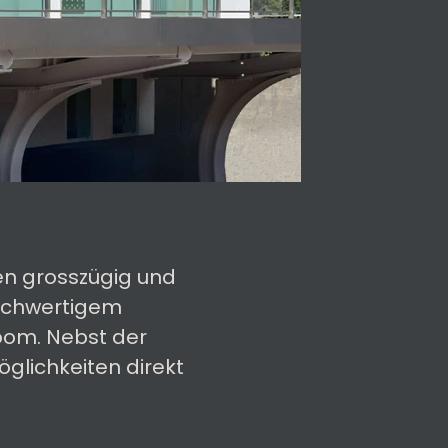
ten grosszügig und
hochwertigem
oom. Nebst der
glichkeiten direkt