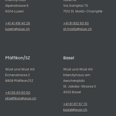
Alpenstrasse 6
Via Somplaz 70
6004 Luzern
7512 St. Moritz-Champfèr
+41 41 418 40 29
+41 81 832 60 60
luzern@wuw.ch
st.moritz@wuw.ch
Pfäffikon/SZ
Basel
Wüst und Wüst AG
Wüst und Wüst AG
Eichenstrasse 2
Intercityhaus am
8808 Pfäffikon/SZ
Aeschenplatz
St. Jakobs-Strasse 3
4002 Basel
+41 55 611 60 50
pfaeffikon@wuw.ch
+41 61 317 67 70
basel@wuw.ch