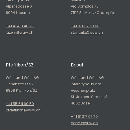
Alpenstrasse 6
Via Somplaz 70
6004 Lucerne
7512 St. Moritz-Champfèr
+41 41 418 40 29
+41 81 832 60 60
luzern@wuw.ch
st.moritz@wuw.ch
Pfäffikon/SZ
Basel
Wüst und Wüst AG
Wüst und Wüst AG
Eichenstrasse 2
Intercityhaus am
8808 Pfäffikon/SZ
Aeschenplatz
St. Jakobs-Strasse 3
4002 Basel
+41 55 611 60 50
pfaeffikon@wuw.ch
+41 61 317 67 70
basel@wuw.ch