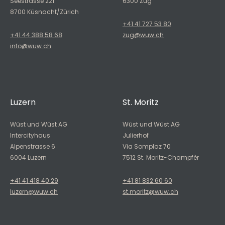
Seestrasse 221
6300 Zug
8700 Küsnacht/Zürich
+41 41 727 53 80
+41 44 388 58 68
zug@wuw.ch
info@wuw.ch
Luzern
St. Moritz
Wüst und Wüst AG
Wüst und Wüst AG
Intercityhaus
Julierhof
Alpenstrasse 6
Via Somplaz 70
6004 Luzern
7512 St. Moritz-Champfèr
+41 41 418 40 29
+41 81 832 60 60
luzern@wuw.ch
st.moritz@wuw.ch