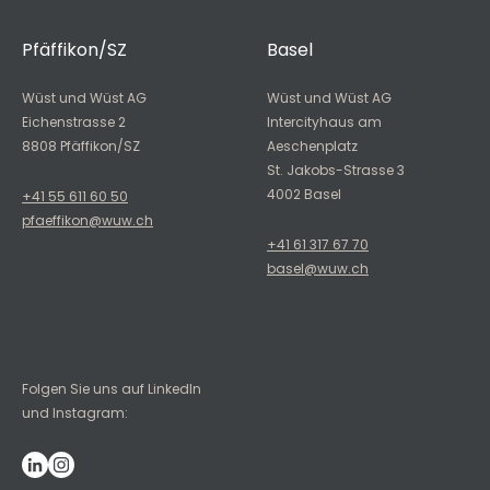
Pfäffikon/SZ
Basel
Wüst und Wüst AG
Wüst und Wüst AG
Eichenstrasse 2
Intercityhaus am
8808 Pfäffikon/SZ
Aeschenplatz
St. Jakobs-Strasse 3
4002 Basel
+41 55 611 60 50
pfaeffikon@wuw.ch
+41 61 317 67 70
basel@wuw.ch
Folgen Sie uns auf LinkedIn
und Instagram: