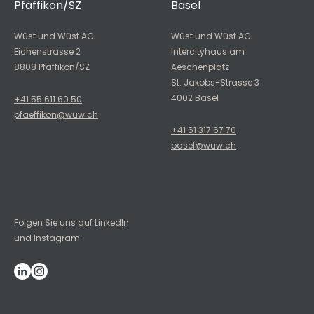
Pfäffikon/SZ
Basel
Wüst und Wüst AG
Wüst und Wüst AG
Eichenstrasse 2
Intercityhaus am
8808 Pfäffikon/SZ
Aeschenplatz
St. Jakobs-Strasse 3
4002 Basel
+41 55 611 60 50
pfaeffikon@wuw.ch
+41 61 317 67 70
basel@wuw.ch
Folgen Sie uns auf LinkedIn
und Instagram: