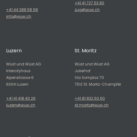
+41 41 727 53 80
+41 44 388 58 68
zug@wuw.ch
info@wuw.ch
Luzern
St. Moritz
Wüst und Wüst AG
Wüst und Wüst AG
Intercityhaus
Julierhof
Alpenstrasse 6
Via Somplaz 70
6004 Luzern
7512 St. Moritz-Champfèr
+41 41 418 40 29
+41 81 832 60 60
luzern@wuw.ch
st.moritz@wuw.ch