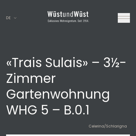
DE
«Trais Sulais» – 3½-
Zimmer
Gartenwohnung
WHG 5 – B.0.1
Celerina/Schlarigna