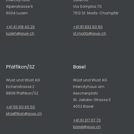
Alpenstrasse 6
Via Somplaz 70
6004 Luzern
7512 St. Moritz-Champfèr
+41 41 418 40 29
+41 81 832 60 60
luzern@wuw.ch
st.moritz@wuw.ch
Pfäffikon/SZ
Basel
Wüst und Wüst AG
Wüst und Wüst AG
Eichenstrasse 2
Intercityhaus am
8808 Pfäffikon/SZ
Aeschenplatz
St. Jakobs-Strasse 3
4002 Basel
+41 55 611 60 50
pfaeffikon@wuw.ch
+41 61 317 67 70
basel@wuw.ch