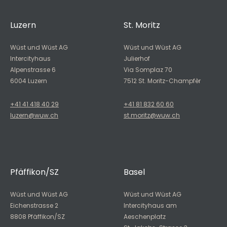
Luzern
St. Moritz
Wüst und Wüst AG
Wüst und Wüst AG
Intercityhaus
Julierhof
Alpenstrasse 6
Via Somplaz 70
6004 Luzern
7512 St. Moritz-Champfèr
+41 41 418 40 29
+41 81 832 60 60
luzern@wuw.ch
st.moritz@wuw.ch
Pfäffikon/SZ
Basel
Wüst und Wüst AG
Wüst und Wüst AG
Eichenstrasse 2
Intercityhaus am
8808 Pfäffikon/SZ
Aeschenplatz