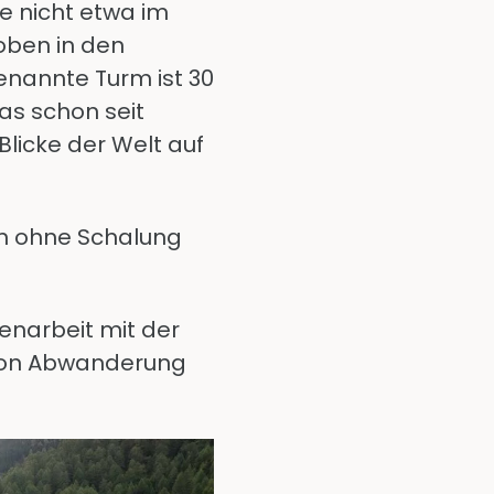
re nicht etwa im
 oben in den
enannte Turm ist 30
as schon seit
licke der Welt auf
en ohne Schalung
menarbeit mit der
s von Abwanderung