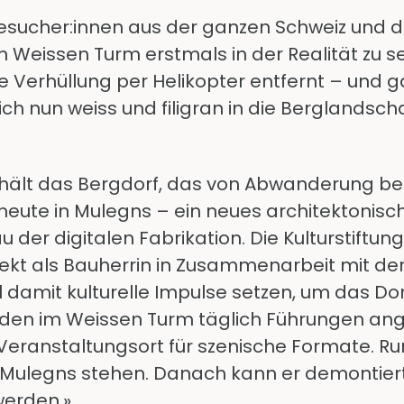
«Besucher:innen aus der ganzen Schweiz und 
eissen Turm erstmals in der Realität zu s
Verhüllung per Helikopter entfernt – und gab
ch nun weiss und filigran in die Berglandsch
rhält das Bergdorf, das von Abwanderung be
heute in Mulegns – ein neues architektonis
u der digitalen Fabrikation. Die Kulturstiftu
ekt als Bauherrin in Zusammenarbeit mit der
ill damit kulturelle Impulse setzen, um das Do
den im Weissen Turm täglich Führungen ange
Veranstaltungsort für szenische Formate. Run
n Mulegns stehen. Danach kann er demontie
werden.»