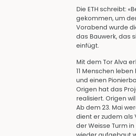
Die ETH schreibt: 
gekommen, um den W
Vorabend wurde die 
das Bauwerk, das si
einfügt.
Mit dem Tor Alva e
11 Menschen leben 
und einen Pionierba
Origen hat das Proj
realisiert. Origen w
Ab dem 23. Mai wer
dient er zudem als 
der Weisse Turm i
wieder aufgebaut 