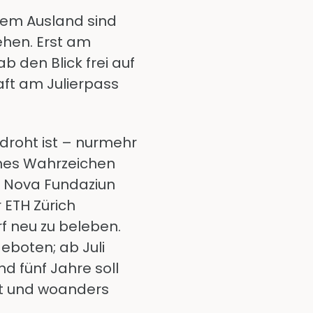
dem Ausland sind
ehen. Erst am
 den Blick frei auf
aft am Julierpass
droht ist – nurmehr
ches Wahrzeichen
ng Nova Fundaziun
 ETH Zürich
rf neu zu beleben.
boten; ab Juli
d fünf Jahre soll
rt und woanders