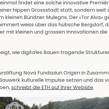
 einmal findet eine solche innovative Premiè
r einer hippen Grossstadt statt, sondern weit
m kleinen Bündner Mulegns. Der «Tor Alva» g
immert weiss über das hübsche Bergdorf, d
 mit kleinen und grossen Innovationen die B
eigt, wie digitales Bauen tragende Struktur
ulturstiftung Nova Fundaziun Origen in Zusam
as Bauwerk kulturelle Impulse setzen und da
eben,
schreibt die ETH auf ihrer Website
.