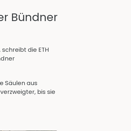
der Bündner
 schreibt die ETH
ndner
le Säulen aus
erzweigter, bis sie