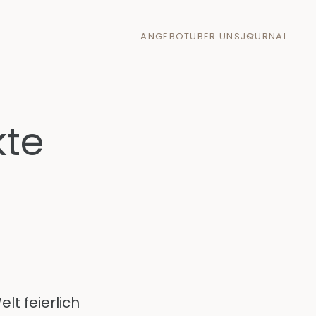
ANGEBOT
ÜBER UNS
JOURNAL
kte
t feierlich